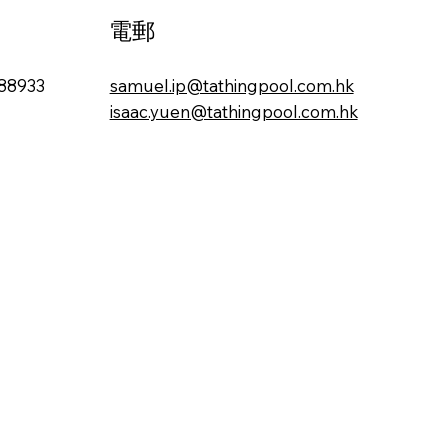
電郵
88933
samuel.ip@tathingpool.com.hk
isaac.yuen@tathingpool.com.hk