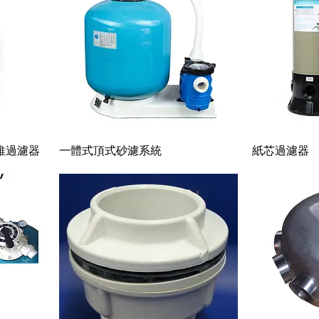
快速瀏覽
維過濾器
一體式頂式砂濾系統
紙芯過濾器