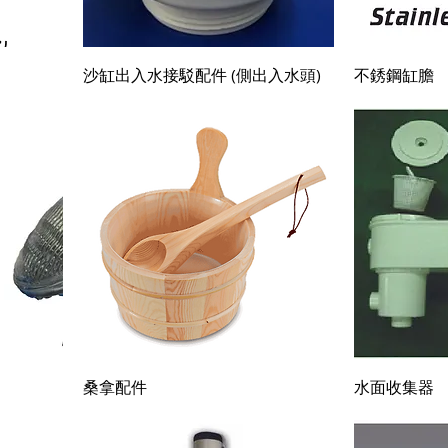
快速瀏覽
沙缸出入水接駁配件 (側出入水頭)
不銹鋼缸膽
快速瀏覽
桑拿配件
水面收集器