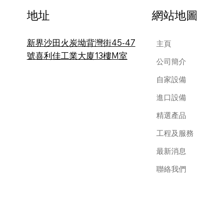
地址
網站地圖
新界沙田火炭坳背灣街45-47
主頁
號喜利佳工業大廈13樓M室
公司簡介
自家設備
進口設備
精選產品
工程及服務
最新消息
聯絡我們