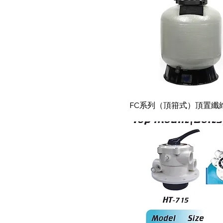
快速瀏覽
FC系列（頂箝式）頂置纖