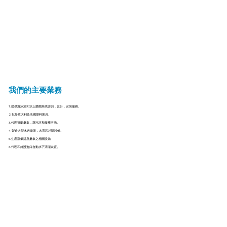
我們的主要業務
1. 提供游泳池和水上樂園系統諮詢，設計，安裝服務。
2. 批發意大利及法國塑料家具。
3. 代理荷蘭桑拿，蒸汽浴和按摩浴池。
4. 製造大型水過濾器，水泵和相關設備。
5. 生產蒸氣浴及桑拿之相關設備
6. 代理和維護進口自動水下清潔裝置。